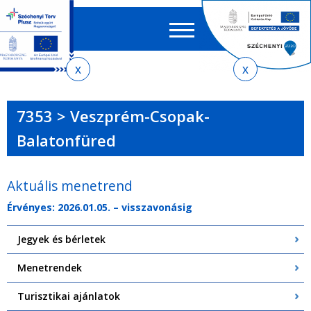
Keres
EN
HU
űrlap
Ker
Jelenlegi
Ugrás
Ugrás
Ugrás
Ugrás
a
az
a
az
hely
menetrendkeresőhöz
almenühöz
tartalomra
oldaltérképre
7353 > Veszprém-Csopak-
Balatonfüred
Aktuális menetrend
Érvényes: 2026.01.05. – visszavonásig
Jegyek és bérletek
Menetrendek
Turisztikai ajánlatok