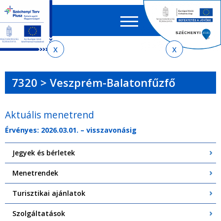
Keres
EN
HU
űrlap
Ker
Jelenlegi
Ugrás
Ugrás
Ugrás
Ugrás
a
az
a
az
hely
menetrendkeresőhöz
almenühöz
tartalomra
oldaltérképre
7320 > Veszprém-Balatonfűzfő
Aktuális menetrend
Érvényes: 2026.03.01. – visszavonásig
Jegyek és bérletek
Menetrendek
Turisztikai ajánlatok
Szolgáltatások