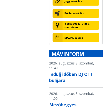
Jegyvásárlás
Bérletvásárlás
Térképes járatinfó,
menetrend
MÁVPlusz app
MÁVINFORM
2026. augusztus 8. szombat,
11.48
Indulj időben DJ OTI
bulijára
2026. augusztus 8. szombat,
11.00
Mezőhegyes–