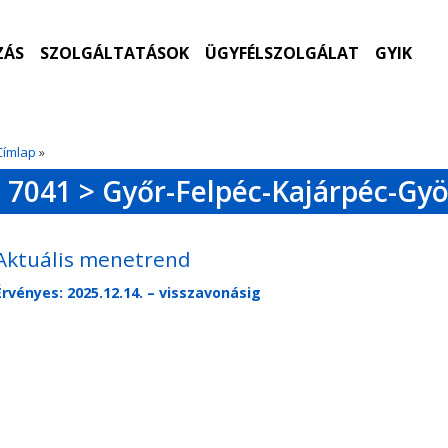
ZÁS
SZOLGÁLTATÁSOK
ÜGYFÉLSZOLGÁLAT
GYIK
Címlap
»
7041 > Győr-Felpéc-Kajárpéc-Gy
Aktuális menetrend
Érvényes: 2025.12.14. – visszavonásig