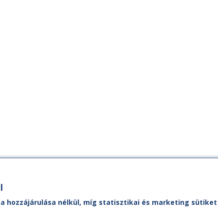
Ügyfélszolgálat
M
l
MÁVDIREKT:
A M
 a hozzájárulása nélkül, míg statisztikai és marketing sütik
ól,
Ad
Tel.:
+36 (1) 3 49 49 49