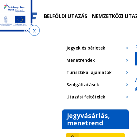
Ugrás
Ugrás
Ugrás
Ugrás
a
az
a
az
menetrendkeresőhöz
almenühöz
tartalomra
oldaltérképre
BELFÖLDI UTAZÁS
NEMZETKÖZI UTA
Jelenlegi
hely
Jegyek és bérletek
Menetrendek
Turisztikai ajánlatok
Szolgáltatások
Utazási feltételek
Jegyvásárlás,
menetrend