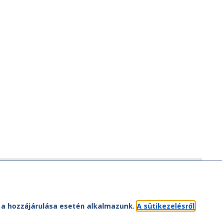
ÁV-csoport
ÁV-csoport tagjai
Jogi útmutatás
et a hozzájárulása esetén alkalmazunk.
A sütikezelésről
atvédelem
Kapcsolat