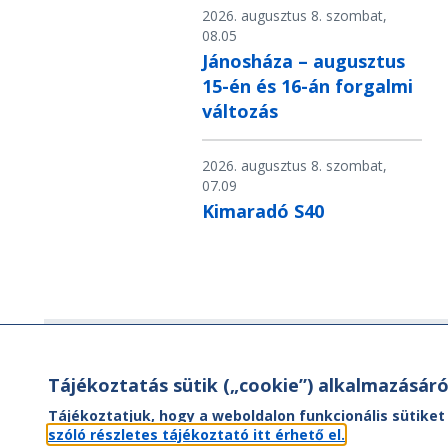
2026. augusztus 8. szombat,
08.05
Jánosháza – augusztus
15-én és 16-án forgalmi
változás
2026. augusztus 8. szombat,
07.09
Kimaradó S40
Hírlevél
Tájékoztatás sütik („cookie”) alkalmazásáró
Hírlevelünk segítségével értesülhet
Tájékoztatjuk, hogy a weboldalon funkcionális sütiket
aktuális híreinkről, utazási ajánlatainkr
szóló részletes tájékoztató itt érhető el.