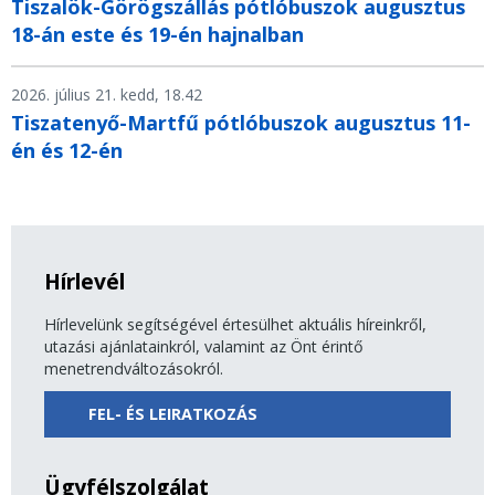
Tiszalök-Görögszállás pótlóbuszok augusztus
18-án este és 19-én hajnalban
2026. július 21. kedd, 18.42
Tiszatenyő-Martfű pótlóbuszok augusztus 11-
én és 12-én
Hírlevél
Hírlevelünk segítségével értesülhet aktuális híreinkről,
utazási ajánlatainkról, valamint az Önt érintő
menetrendváltozásokról.
FEL- ÉS LEIRATKOZÁS
Ügyfélszolgálat