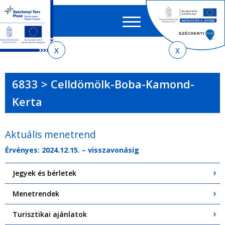
Keres
EN
HU
űrlap
Ker
Jelenlegi
Ugrás
Ugrás
Ugrás
Ugrás
a
az
a
az
hely
menetrendkeresőhöz
almenühöz
tartalomra
oldaltérképre
6833 > Celldömölk-Boba-Kamond-
Kerta
Aktuális menetrend
Érvényes: 2024.12.15. – visszavonásig
Jegyek és bérletek
Menetrendek
Turisztikai ajánlatok