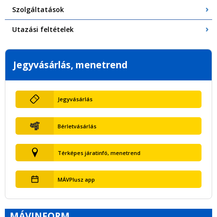
Szolgáltatások
Utazási feltételek
Jegyvásárlás, menetrend
Jegyvásárlás
Bérletvásárlás
Térképes járatinfó, menetrend
MÁVPlusz app
MÁVINFORM