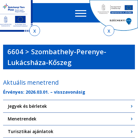
Keres
EN
HU
űrlap
Ker
Jelenlegi
Ugrás
Ugrás
Ugrás
Ugrás
a
az
a
az
hely
menetrendkeresőhöz
almenühöz
tartalomra
oldaltérképre
6604 > Szombathely-Perenye-
Lukácsháza-Kőszeg
Aktuális menetrend
Érvényes: 2026.03.01. – visszavonásig
Jegyek és bérletek
Menetrendek
Turisztikai ajánlatok