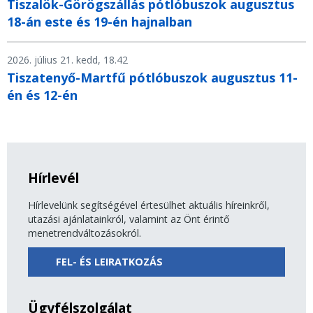
Tiszalök-Görögszállás pótlóbuszok augusztus
18-án este és 19-én hajnalban
2026. július 21. kedd, 18.42
Tiszatenyő-Martfű pótlóbuszok augusztus 11-
én és 12-én
Hírlevél
Hírlevelünk segítségével értesülhet aktuális híreinkről,
utazási ajánlatainkról, valamint az Önt érintő
menetrendváltozásokról.
FEL- ÉS LEIRATKOZÁS
Ügyfélszolgálat