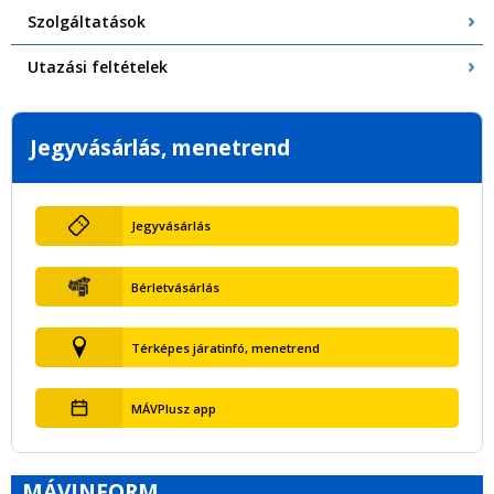
Szolgáltatások
Utazási feltételek
Jegyvásárlás, menetrend
Jegyvásárlás
Bérletvásárlás
Térképes járatinfó, menetrend
MÁVPlusz app
MÁVINFORM