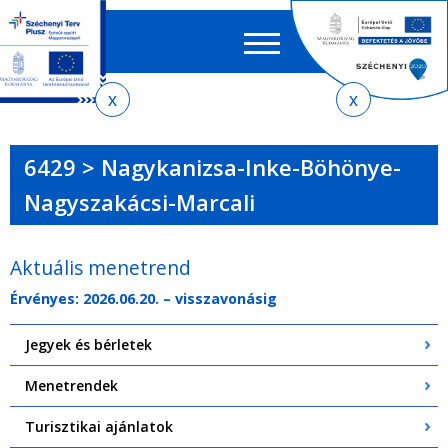
Keres
EN
HU
űrlap
Ker
Jelenlegi
Ugrás
Ugrás
Ugrás
Ugrás
a
az
a
az
hely
menetrendkeresőhöz
almenühöz
tartalomra
oldaltérképre
6429 > Nagykanizsa-Inke-Böhönye-
Nagyszakácsi-Marcali
Aktuális menetrend
Érvényes: 2026.06.20. – visszavonásig
Jegyek és bérletek
Menetrendek
Turisztikai ajánlatok