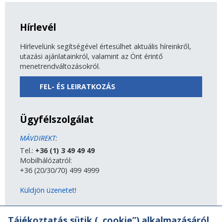
Hírlevél
Hírlevelünk segítségével értesülhet aktuális híreinkről,
utazási ajánlatainkról, valamint az Önt érintő
menetrendváltozásokról.
FEL- ÉS LEIRATKOZÁS
Ügyfélszolgálat
MÁVDIREKT:
Tel.:
+36 (1) 3 49 49 49
Mobilhálózatról:
+36 (20/30/70) 499 4999
Küldjön üzenetet!
MÁV-csoport
Tájékoztatás sütik („cookie”) alkalmazásáról