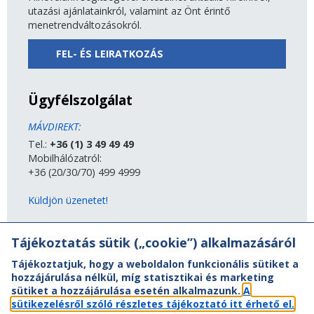
utazási ajánlatainkról, valamint az Önt érintő
menetrendváltozásokról.
FEL- ÉS LEIRATKOZÁS
Ügyfélszolgálat
MÁVDIREKT:
Tel.:
+36 (1) 3 49 49 49
Mobilhálózatról:
+36 (20/30/70) 499 4999
Küldjön üzenetet!
MÁV-csoport
Tájékoztatás sütik („cookie”) alkalmazásáról
Tájékoztatjuk, hogy a weboldalon funkcionális sütiket a
A MÁV-csoport tagjai
hozzájárulása nélkül, míg statisztikai és marketing
Jogi útmutatás
sütiket a hozzájárulása esetén alkalmazunk.
A
Adatvédelem
sütikezelésről szóló részletes tájékoztató itt érhető el.
Kapcsolat