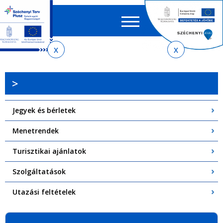
Keres
EN
HU
űrlap
Ker
Jelenlegi
Ugrás
Ugrás
Ugrás
Ugrás
a
az
a
az
hely
menetrendkeresőhöz
almenühöz
tartalomra
oldaltérképre
>
Jegyek és bérletek
Menetrendek
Turisztikai ajánlatok
Szolgáltatások
Utazási feltételek