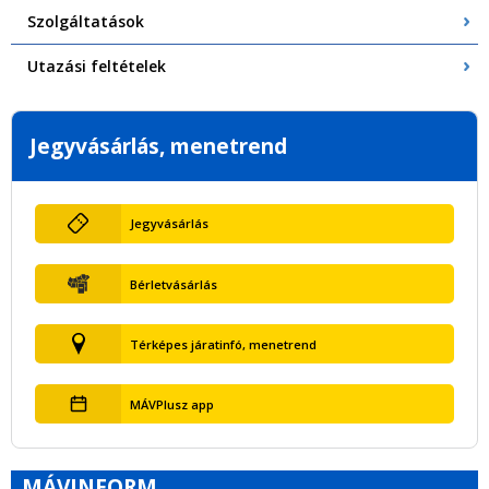
Szolgáltatások
Utazási feltételek
Jegyvásárlás, menetrend
Jegyvásárlás
Bérletvásárlás
Térképes járatinfó, menetrend
MÁVPlusz app
MÁVINFORM