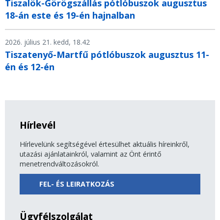
Tiszalök-Görögszállás pótlóbuszok augusztus
18-án este és 19-én hajnalban
2026. július 21. kedd, 18.42
Tiszatenyő-Martfű pótlóbuszok augusztus 11-
én és 12-én
Hírlevél
Hírlevelünk segítségével értesülhet aktuális híreinkről,
utazási ajánlatainkról, valamint az Önt érintő
menetrendváltozásokról.
FEL- ÉS LEIRATKOZÁS
Ügyfélszolgálat