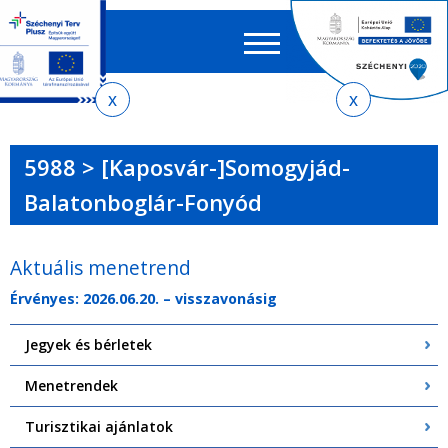
Keres
EN
HU
űrlap
Ker
Jelenlegi
Ugrás
Ugrás
Ugrás
Ugrás
a
az
a
az
hely
menetrendkeresőhöz
almenühöz
tartalomra
oldaltérképre
5988 > [Kaposvár-]Somogyjád-
Balatonboglár-Fonyód
Aktuális menetrend
Érvényes: 2026.06.20. – visszavonásig
Jegyek és bérletek
Menetrendek
Turisztikai ajánlatok