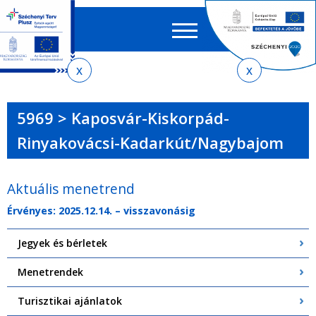
Keres
EN
HU
űrlap
Ker
Jelenlegi
Ugrás
Ugrás
Ugrás
Ugrás
a
az
a
az
hely
menetrendkeresőhöz
almenühöz
tartalomra
oldaltérképre
5969 > Kaposvár-Kiskorpád-
Rinyakovácsi-Kadarkút/Nagybajom
Aktuális menetrend
Érvényes: 2025.12.14. – visszavonásig
Jegyek és bérletek
Menetrendek
Turisztikai ajánlatok