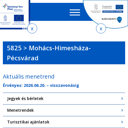
Keres
EN
HU
űrlap
Ker
Jelenlegi
Ugrás
Ugrás
Ugrás
Ugrás
a
az
a
az
hely
menetrendkeresőhöz
almenühöz
tartalomra
oldaltérképre
5825 > Mohács-Himesháza-
Pécsvárad
Aktuális menetrend
Érvényes: 2026.06.20. – visszavonásig
Jegyek és bérletek
Menetrendek
Turisztikai ajánlatok