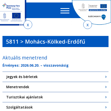
Keres
EN
HU
űrlap
Ker
Jelenlegi
Ugrás
Ugrás
Ugrás
Ugrás
a
az
a
az
hely
menetrendkeresőhöz
almenühöz
tartalomra
oldaltérképre
5811 > Mohács-Kölked-Erdőfű
Aktuális menetrend
Érvényes: 2026.06.20. – visszavonásig
Jegyek és bérletek
Menetrendek
Turisztikai ajánlatok
Szolgáltatások