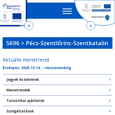
Keres
EN
HU
űrlap
Ker
Jelenlegi
Ugrás
Ugrás
Ugrás
Ugrás
a
az
a
az
hely
menetrendkeresőhöz
almenühöz
tartalomra
oldaltérképre
5696 > Pécs-Szentlőrinc-Szentkatalin
Aktuális menetrend
Érvényes: 2025.12.14. – visszavonásig
Jegyek és bérletek
Menetrendek
Turisztikai ajánlatok
Szolgáltatások