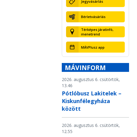
Jegyvásárlás
Bérletvásárlás
Térképes járatinfó,
menetrend
MÁVPlusz app
MÁVINFORM
2026. augusztus 6. csütörtök,
13.46
Pótlóbusz Lakitelek –
Kiskunfélegyháza
között
2026. augusztus 6. csütörtök,
12.55