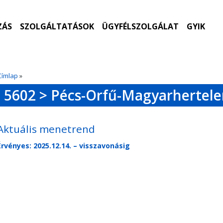
ZÁS
SZOLGÁLTATÁSOK
ÜGYFÉLSZOLGÁLAT
GYIK
Címlap
»
5602 > Pécs-Orfű-Magyarhertel
Aktuális menetrend
Érvényes: 2025.12.14. – visszavonásig