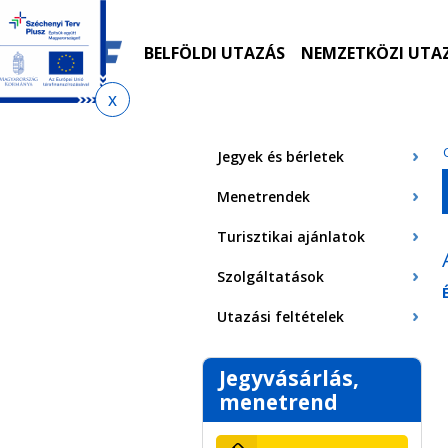
Ugrás
Ugrás
Ugrás
Ugrás
a
az
a
az
menetrendkeresőhöz
almenühöz
tartalomra
oldaltérképre
BELFÖLDI UTAZÁS
NEMZETKÖZI UTA
Jelenlegi
hely
Jegyek és bérletek
Menetrendek
Turisztikai ajánlatok
Szolgáltatások
Utazási feltételek
Jegyvásárlás,
menetrend