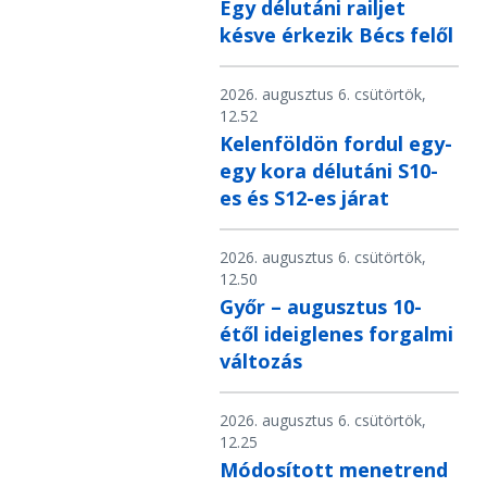
Egy délutáni railjet
késve érkezik Bécs felől
2026. augusztus 6. csütörtök,
12.52
Kelenföldön fordul egy-
egy kora délutáni S10-
es és S12-es járat
2026. augusztus 6. csütörtök,
12.50
Győr – augusztus 10-
étől ideiglenes forgalmi
változás
2026. augusztus 6. csütörtök,
12.25
Módosított menetrend