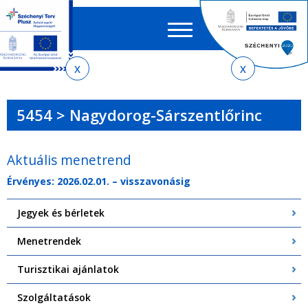
Keres
EN
HU
űrlap
Ker
Jelenlegi
Ugrás
Ugrás
Ugrás
Ugrás
a
az
a
az
hely
menetrendkeresőhöz
almenühöz
tartalomra
oldaltérképre
5454 > Nagydorog-Sárszentlőrinc
Aktuális menetrend
Érvényes: 2026.02.01. – visszavonásig
Jegyek és bérletek
Menetrendek
Turisztikai ajánlatok
Szolgáltatások