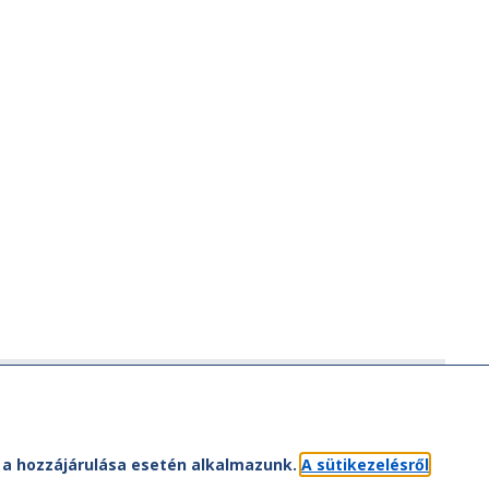
ÁV-csoport
ÁV-csoport tagjai
Jogi útmutatás
et a hozzájárulása esetén alkalmazunk.
A sütikezelésről
atvédelem
Kapcsolat