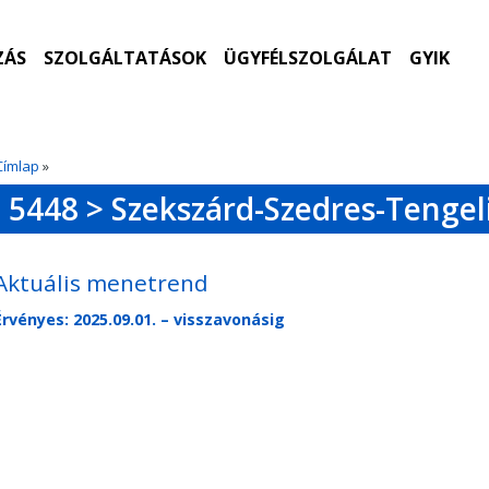
ZÁS
SZOLGÁLTATÁSOK
ÜGYFÉLSZOLGÁLAT
GYIK
Címlap
»
5448 > Szekszárd-Szedres-Tengel
Aktuális menetrend
Érvényes: 2025.09.01. – visszavonásig