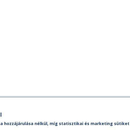
Ügyfélszolgálat
M
l
MÁVDIREKT:
A M
 a hozzájárulása nélkül, míg statisztikai és marketing sütik
ól,
Ad
Tel.:
+36 (1) 3 49 49 49