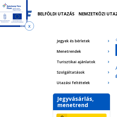
Ugrás
Ugrás
Ugrás
Ugrás
a
az
a
az
menetrendkeresőhöz
almenühöz
tartalomra
oldaltérképre
BELFÖLDI UTAZÁS
NEMZETKÖZI UTA
Jelenlegi
hely
Jegyek és bérletek
Menetrendek
Turisztikai ajánlatok
Szolgáltatások
Utazási feltételek
Jegyvásárlás,
menetrend