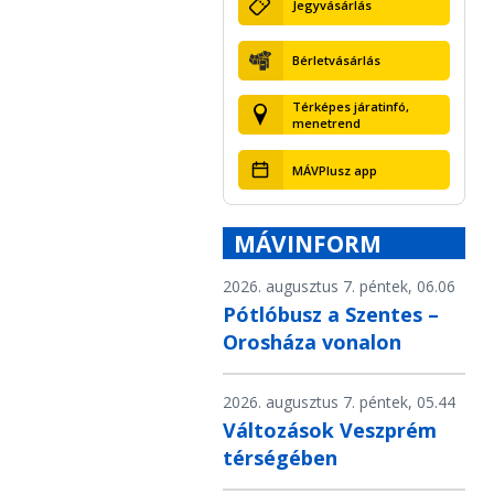
Jegyvásárlás
Bérletvásárlás
Térképes járatinfó,
menetrend
MÁVPlusz app
MÁVINFORM
2026. augusztus 7. péntek, 06.06
Pótlóbusz a Szentes –
Orosháza vonalon
2026. augusztus 7. péntek, 05.44
Változások Veszprém
térségében