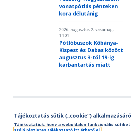
vonatpótlás pénteken
kora délutánig
2026. augusztus 2. vasárnap,
14.01
Pótlóbuszok Kőbánya-
Kispest és Dabas között
augusztus 3-tól 19-ig
karbantartás miatt
Hírlevél
Tájékoztatás sütik („cookie”) alkalmazásáró
Hírlevelünk segítségével értesülhet
Tájékoztatjuk, hogy a weboldalon funkcionális sütiket
aktuális híreinkről, utazási ajánlatainkr
szóló részletes tájékoztató itt érhető el.