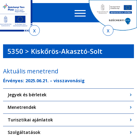
Keres
EN
HU
űrlap
Ker
Jelenlegi
Ugrás
Ugrás
Ugrás
Ugrás
a
az
a
az
hely
menetrendkeresőhöz
almenühöz
tartalomra
oldaltérképre
5350 > Kiskőrös-Akasztó-Solt
Aktuális menetrend
Érvényes: 2025.06.21. – visszavonásig
Jegyek és bérletek
Menetrendek
Turisztikai ajánlatok
Szolgáltatások