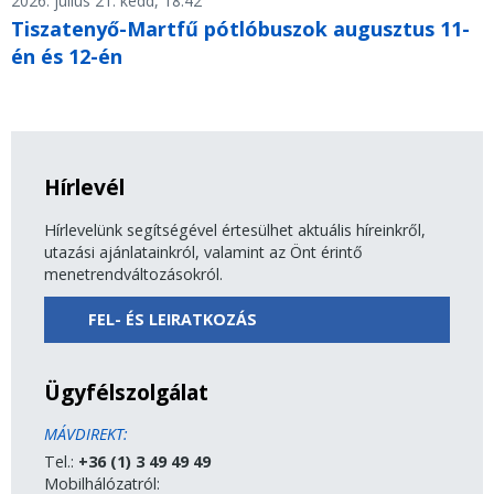
2026. július 21. kedd, 18.42
Tiszatenyő-Martfű pótlóbuszok augusztus 11-
én és 12-én
Hírlevél
Hírlevelünk segítségével értesülhet aktuális híreinkről,
utazási ajánlatainkról, valamint az Önt érintő
menetrendváltozásokról.
FEL- ÉS LEIRATKOZÁS
Ügyfélszolgálat
MÁVDIREKT:
Tel.:
+36 (1) 3 49 49 49
Mobilhálózatról: