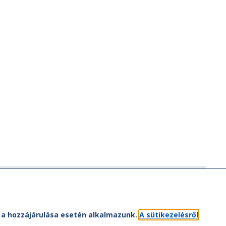
ÁV-csoport
ÁV-csoport tagjai
Jogi útmutatás
et a hozzájárulása esetén alkalmazunk.
A sütikezelésről
atvédelem
Kapcsolat