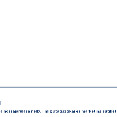
Ügyfélszolgálat
M
l
MÁVDIREKT:
A M
 a hozzájárulása nélkül, míg statisztikai és marketing sütik
ól,
Ad
Tel.:
+36 (1) 3 49 49 49