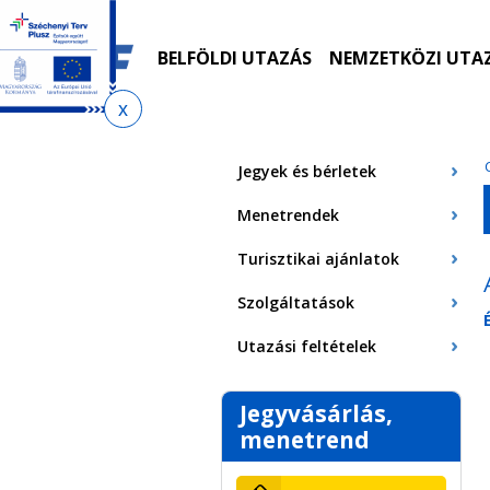
Ugrás
Ugrás
Ugrás
Ugrás
a
az
a
az
menetrendkeresőhöz
almenühöz
tartalomra
oldaltérképre
BELFÖLDI UTAZÁS
NEMZETKÖZI UTA
Jelenlegi
hely
Jegyek és bérletek
Menetrendek
Turisztikai ajánlatok
Szolgáltatások
Utazási feltételek
Jegyvásárlás,
menetrend