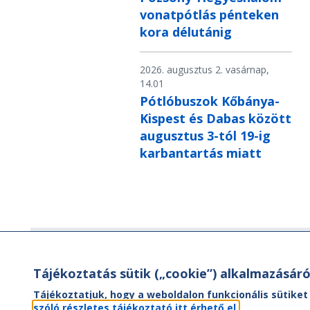
vonatpótlás pénteken
kora délutánig
2026. augusztus 2. vasárnap,
14.01
Pótlóbuszok Kőbánya-
Kispest és Dabas között
augusztus 3-tól 19-ig
karbantartás miatt
Hírlevél
Tájékoztatás sütik („cookie”) alkalmazásáró
Hírlevelünk segítségével értesülhet
Tájékoztatjuk, hogy a weboldalon funkcionális sütiket
aktuális híreinkről, utazási ajánlatainkr
szóló részletes tájékoztató itt érhető el.