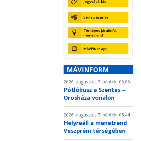
Jegyvásárlás
Bérletvásárlás
Térképes járatinfó,
menetrend
MÁVPlusz app
MÁVINFORM
2026. augusztus 7. péntek, 06.06
Pótlóbusz a Szentes –
Orosháza vonalon
2026. augusztus 7. péntek, 05.44
Helyreáll a menetrend
Veszprém térségében