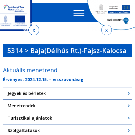
Keres
EN
HU
űrlap
Ker
Jelenlegi
Ugrás
Ugrás
Ugrás
Ugrás
a
az
a
az
hely
menetrendkeresőhöz
almenühöz
tartalomra
oldaltérképre
5314 > Baja(Délhús Rt.)-Fajsz-Kalocsa
Aktuális menetrend
Érvényes: 2024.12.15. – visszavonásig
Jegyek és bérletek
Menetrendek
Turisztikai ajánlatok
Szolgáltatások