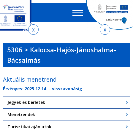
Keres
EN
HU
űrlap
Ker
Jelenlegi
Ugrás
Ugrás
Ugrás
Ugrás
a
az
a
az
hely
menetrendkeresőhöz
almenühöz
tartalomra
oldaltérképre
5306 > Kalocsa-Hajós-Jánoshalma-
Bácsalmás
Aktuális menetrend
Érvényes: 2025.12.14. – visszavonásig
Jegyek és bérletek
Menetrendek
Turisztikai ajánlatok