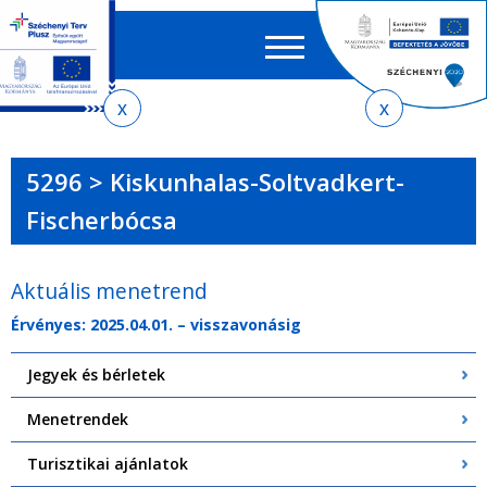
Keres
EN
HU
űrlap
Ker
Jelenlegi
Ugrás
Ugrás
Ugrás
Ugrás
a
az
a
az
hely
menetrendkeresőhöz
almenühöz
tartalomra
oldaltérképre
5296 > Kiskunhalas-Soltvadkert-
Fischerbócsa
Aktuális menetrend
Érvényes: 2025.04.01. – visszavonásig
Jegyek és bérletek
Menetrendek
Turisztikai ajánlatok