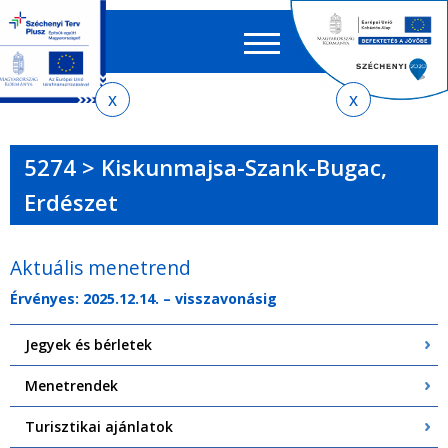
Keres
EN
HU
űrlap
Ker
Jelenlegi
Ugrás
Ugrás
Ugrás
Ugrás
a
az
a
az
hely
menetrendkeresőhöz
almenühöz
tartalomra
oldaltérképre
5274 > Kiskunmajsa-Szank-Bugac,
Erdészet
Aktuális menetrend
Érvényes: 2025.12.14. – visszavonásig
Jegyek és bérletek
Menetrendek
Turisztikai ajánlatok