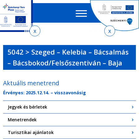
Keres
EN
HU
űrlap
Ker
Jelenlegi
Ugrás
Ugrás
Ugrás
Ugrás
a
az
a
az
hely
menetrendkeresőhöz
almenühöz
tartalomra
oldaltérképre
5042 > Szeged – Kelebia – Bácsalmás
– Bácsbokod/Felsőszentiván – Baja
Aktuális menetrend
Érvényes: 2025.12.14. – visszavonásig
Jegyek és bérletek
Menetrendek
Turisztikai ajánlatok