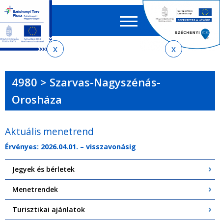
Keres
EN
HU
űrlap
Ker
Jelenlegi
Ugrás
Ugrás
Ugrás
Ugrás
a
az
a
az
hely
menetrendkeresőhöz
almenühöz
tartalomra
oldaltérképre
4980 > Szarvas-Nagyszénás-
Orosháza
Aktuális menetrend
Érvényes: 2026.04.01. – visszavonásig
Jegyek és bérletek
Menetrendek
Turisztikai ajánlatok