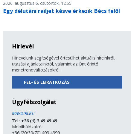
2026. augusztus 6. csütörtök, 12.55
Egy délutáni railjet késve érkezik Bécs felől
Hírlevél
Hírlevelünk segítségével értesülhet aktuális híreinkről,
utazási ajánlatainkról, valamint az Önt érintő
menetrendváltozásokról.
FEL- ÉS LEIRATKOZÁS
Ügyfélszolgálat
MÁVDIREKT:
Tel.:
+36 (1) 3 49 49 49
Mobilhálózatról:
+36 (20/30/70) 499 4999