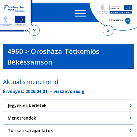
Keres
EN
HU
űrlap
Ker
Jelenlegi
Ugrás
Ugrás
Ugrás
Ugrás
a
az
a
az
hely
menetrendkeresőhöz
almenühöz
tartalomra
oldaltérképre
4960 > Orosháza-Tótkomlós-
Békéssámson
Aktuális menetrend
Érvényes: 2026.04.01. – visszavonásig
Jegyek és bérletek
Menetrendek
Turisztikai ajánlatok