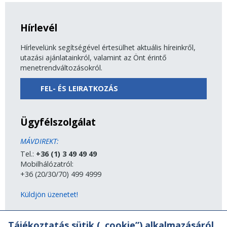
Hírlevél
Hírlevelünk segítségével értesülhet aktuális híreinkről,
utazási ajánlatainkról, valamint az Önt érintő
menetrendváltozásokról.
FEL- ÉS LEIRATKOZÁS
Ügyfélszolgálat
MÁVDIREKT:
Tel.:
+36 (1) 3 49 49 49
Mobilhálózatról:
+36 (20/30/70) 499 4999
Küldjön üzenetet!
MÁV-csoport
Tájékoztatás sütik („cookie”) alkalmazásáról