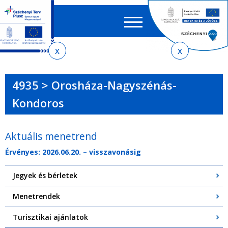
Keres
EN
HU
űrlap
Ker
Jelenlegi
Ugrás
Ugrás
Ugrás
Ugrás
a
az
a
az
hely
menetrendkeresőhöz
almenühöz
tartalomra
oldaltérképre
4935 > Orosháza-Nagyszénás-
Kondoros
Aktuális menetrend
Érvényes: 2026.06.20. – visszavonásig
Jegyek és bérletek
Menetrendek
Turisztikai ajánlatok