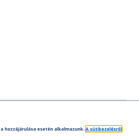
ÁV-csoport
ÁV-csoport tagjai
Jogi útmutatás
et a hozzájárulása esetén alkalmazunk.
A sütikezelésről
atvédelem
Kapcsolat