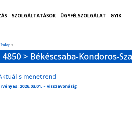
ZÁS
SZOLGÁLTATÁSOK
ÜGYFÉLSZOLGÁLAT
GYIK
Címlap
»
4850 > Békéscsaba-Kondoros-Sza
Aktuális menetrend
Érvényes: 2026.03.01. – visszavonásig