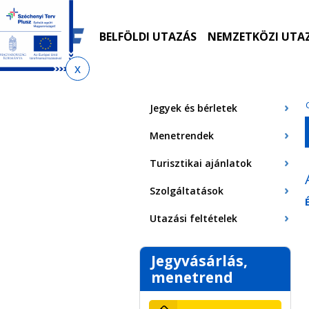
Ugrás
Ugrás
Ugrás
Ugrás
a
az
a
az
menetrendkeresőhöz
almenühöz
tartalomra
oldaltérképre
BELFÖLDI UTAZÁS
NEMZETKÖZI UTA
Jelenlegi
hely
Jegyek és bérletek
Menetrendek
Turisztikai ajánlatok
Szolgáltatások
Utazási feltételek
Jegyvásárlás,
menetrend