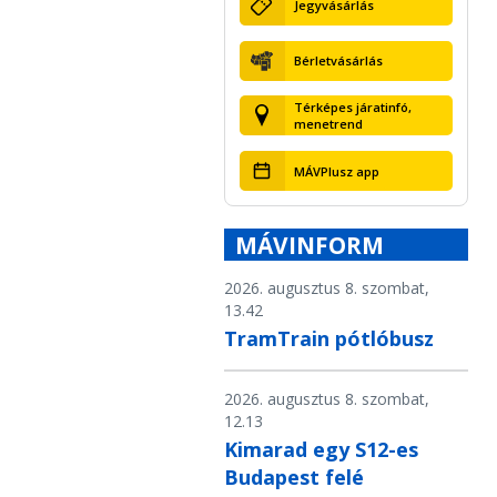
Jegyvásárlás
Bérletvásárlás
Térképes járatinfó,
menetrend
MÁVPlusz app
MÁVINFORM
2026. augusztus 8. szombat,
13.42
TramTrain pótlóbusz
2026. augusztus 8. szombat,
12.13
Kimarad egy S12-es
Budapest felé