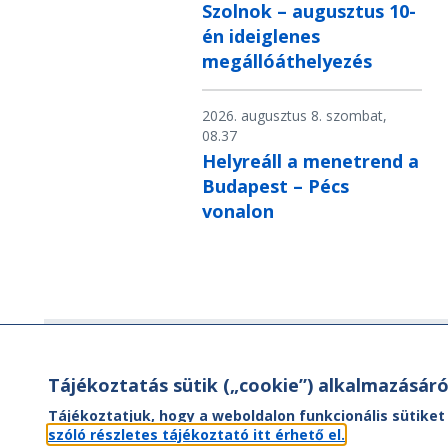
Szolnok – augusztus 10-
én ideiglenes
megállóáthelyezés
2026. augusztus 8. szombat,
08.37
Helyreáll a menetrend a
Budapest – Pécs
vonalon
Hírlevél
Tájékoztatás sütik („cookie”) alkalmazásáró
Hírlevelünk segítségével értesülhet
Tájékoztatjuk, hogy a weboldalon funkcionális sütiket
aktuális híreinkről, utazási ajánlatainkr
szóló részletes tájékoztató itt érhető el.