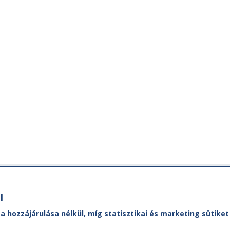
Ügyfélszolgálat
M
l
MÁVDIREKT:
A M
 a hozzájárulása nélkül, míg statisztikai és marketing sütik
ól,
Ad
Tel.:
+36 (1) 3 49 49 49