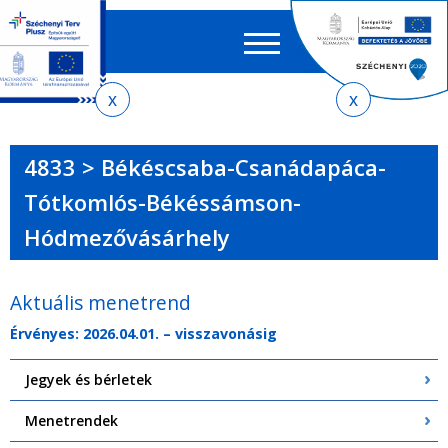
Keres
EN
HU
űrlap
Ker
Jelenlegi
Ugrás
Ugrás
Ugrás
Ugrás
a
az
a
az
hely
menetrendkeresőhöz
almenühöz
tartalomra
oldaltérképre
4833 > Békéscsaba-Csanádapáca-
Tótkomlós-Békéssámson-
Hódmezővásárhely
Aktuális menetrend
Érvényes: 2026.04.01. – visszavonásig
Jegyek és bérletek
Menetrendek