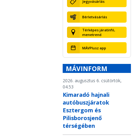
Jegyvásárlás
Bérletvásárlás
Térképes járatinfó,
menetrend
MÁVPlusz app
MÁVINFORM
2026. augusztus 6. csütörtök,
04.53
Kimaradó hajnali
autóbuszjáratok
Esztergom és
Pilisborosjenő
térségében