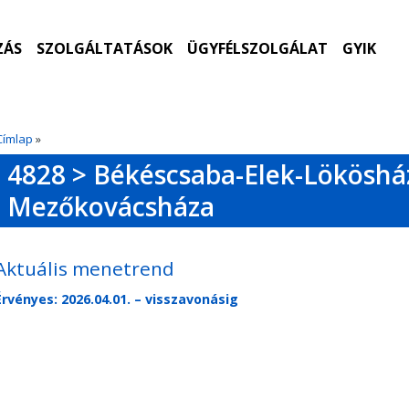
ZÁS
SZOLGÁLTATÁSOK
ÜGYFÉLSZOLGÁLAT
GYIK
Címlap
»
4828 > Békéscsaba-Elek-Lököshá
Mezőkovácsháza
Aktuális menetrend
Érvényes: 2026.04.01. – visszavonásig