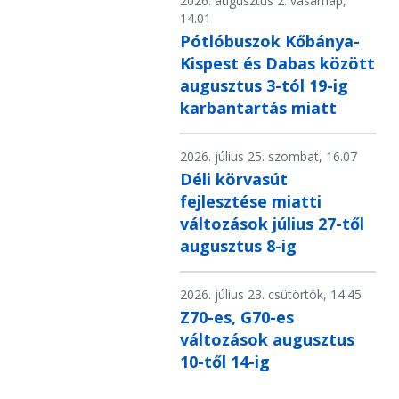
2026. augusztus 2. vasárnap,
14.01
Pótlóbuszok Kőbánya-
Kispest és Dabas között
augusztus 3-tól 19-ig
karbantartás miatt
2026. július 25. szombat, 16.07
Déli körvasút
fejlesztése miatti
változások július 27-től
augusztus 8-ig
2026. július 23. csütörtök, 14.45
Z70-es, G70-es
változások augusztus
10-től 14-ig