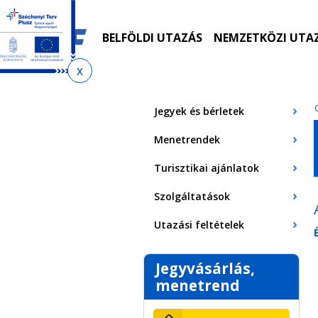
Ugrás
Ugrás
Ugrás
Ugrás
a
az
a
az
menetrendkeresőhöz
almenühöz
tartalomra
oldaltérképre
BELFÖLDI UTAZÁS
NEMZETKÖZI UTA
Jelenlegi
hely
Jegyek és bérletek
Menetrendek
Turisztikai ajánlatok
Szolgáltatások
Utazási feltételek
Jegyvásárlás,
menetrend