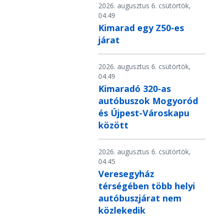
2026. augusztus 6. csütörtök,
04.49
Kimarad egy Z50-es
járat
2026. augusztus 6. csütörtök,
04.49
Kimaradó 320-as
autóbuszok Mogyoród
és Újpest-Városkapu
között
2026. augusztus 6. csütörtök,
04.45
Veresegyház
térségében több helyi
autóbuszjárat nem
közlekedik