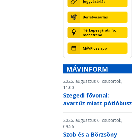
Jegyvásárlás
Bérletvásárlás
Térképes járatinfó,
menetrend
MÁVPlusz app
MÁVINFORM
2026. augusztus 6. csütörtök,
11.00
Szegedi fővonal:
avartűz miatt pótlóbusz
2026. augusztus 6. csütörtök,
09.56
Szob és a Börzsöny