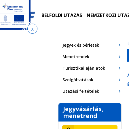
Ugrás
Ugrás
Ugrás
Ugrás
a
az
a
az
menetrendkeresőhöz
almenühöz
tartalomra
oldaltérképre
BELFÖLDI UTAZÁS
NEMZETKÖZI UTA
Jelenlegi
hely
Jegyek és bérletek
Menetrendek
Turisztikai ajánlatok
Szolgáltatások
Utazási feltételek
Jegyvásárlás,
menetrend