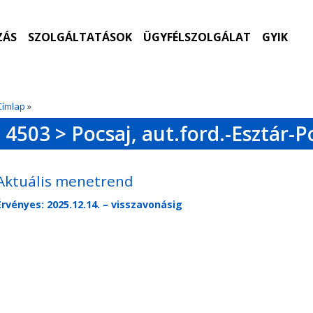
ZÁS
SZOLGÁLTATÁSOK
ÜGYFÉLSZOLGÁLAT
GYIK
Címlap
»
4503 > Pocsaj, aut.ford.-Esztár-Po
Aktuális menetrend
Érvényes: 2025.12.14. – visszavonásig