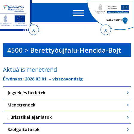
Keres
EN
HU
űrlap
Ker
Jelenlegi
Ugrás
Ugrás
Ugrás
Ugrás
a
az
a
az
hely
menetrendkeresőhöz
almenühöz
tartalomra
oldaltérképre
4500 > Berettyóújfalu-Hencida-Bojt
Aktuális menetrend
Érvényes: 2026.03.01. – visszavonásig
Jegyek és bérletek
Menetrendek
Turisztikai ajánlatok
Szolgáltatások