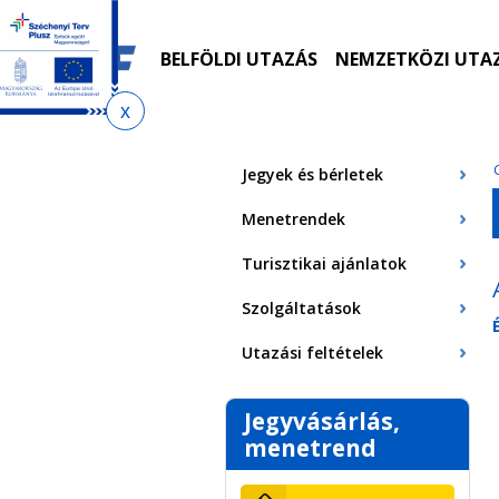
Ugrás
Ugrás
Ugrás
Ugrás
a
az
a
az
menetrendkeresőhöz
almenühöz
tartalomra
oldaltérképre
BELFÖLDI UTAZÁS
NEMZETKÖZI UTA
Jelenlegi
hely
Jegyek és bérletek
Menetrendek
Turisztikai ajánlatok
Szolgáltatások
Utazási feltételek
Jegyvásárlás,
menetrend