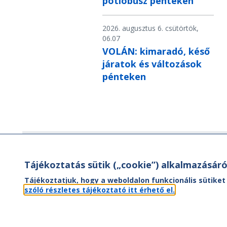
pótlóbusz pénteken
2026. augusztus 6. csütörtök,
06.07
VOLÁN: kimaradó, késő
járatok és változások
pénteken
Hírlevél
Tájékoztatás sütik („cookie”) alkalmazásáró
Hírlevelünk segítségével értesülhet
Tájékoztatjuk, hogy a weboldalon funkcionális sütiket
aktuális híreinkről, utazási ajánlatainkr
szóló részletes tájékoztató itt érhető el.
valamint az Önt érintő
menetrendváltozásokról.