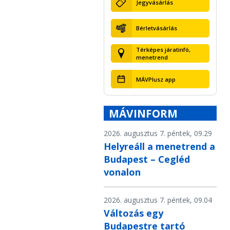
Jegyvásárlás
Bérletvásárlás
Térképes járatinfó,
menetrend
MÁVPlusz app
MÁVINFORM
2026. augusztus 7. péntek, 09.29
Helyreáll a menetrend a
Budapest – Cegléd
vonalon
2026. augusztus 7. péntek, 09.04
Változás egy
Budapestre tartó