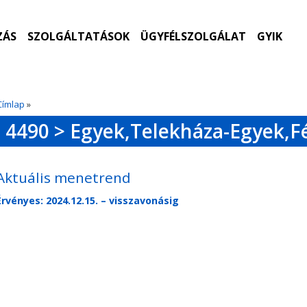
ZÁS
SZOLGÁLTATÁSOK
ÜGYFÉLSZOLGÁLAT
GYIK
Címlap
»
4490 > Egyek,Telekháza-Egyek,F
Aktuális menetrend
Érvényes: 2024.12.15. – visszavonásig