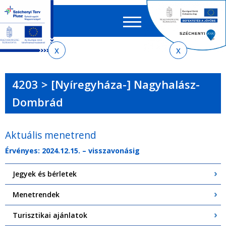
Keres
EN
HU
űrlap
Ker
Jelenlegi
Ugrás
Ugrás
Ugrás
Ugrás
a
az
a
az
hely
menetrendkeresőhöz
almenühöz
tartalomra
oldaltérképre
4203 > [Nyíregyháza-] Nagyhalász-
Dombrád
Aktuális menetrend
Érvényes: 2024.12.15. – visszavonásig
Jegyek és bérletek
Menetrendek
Turisztikai ajánlatok