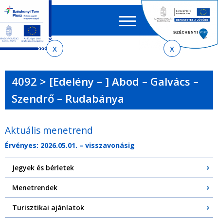
Keres
EN
HU
űrlap
Ker
Jelenlegi
Ugrás
Ugrás
Ugrás
Ugrás
a
az
a
az
hely
menetrendkeresőhöz
almenühöz
tartalomra
oldaltérképre
4092 > [Edelény – ] Abod – Galvács –
Szendrő – Rudabánya
Aktuális menetrend
Érvényes: 2026.05.01. – visszavonásig
Jegyek és bérletek
Menetrendek
Turisztikai ajánlatok