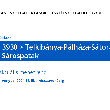
ZÁS
SZOLGÁLTATÁSOK
ÜGYFÉLSZOLGÁLAT
GYIK
Címlap
»
3930 > Telkibánya-Pálháza-Sátora
Sárospatak
Aktuális menetrend
Érvényes: 2024.12.15. – visszavonásig