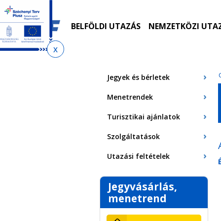
Ugrás
Ugrás
Ugrás
Ugrás
a
az
a
az
menetrendkeresőhöz
almenühöz
tartalomra
oldaltérképre
BELFÖLDI UTAZÁS
NEMZETKÖZI UTA
Jelenlegi
hely
Jegyek és bérletek
Menetrendek
Turisztikai ajánlatok
Szolgáltatások
Utazási feltételek
Jegyvásárlás,
menetrend