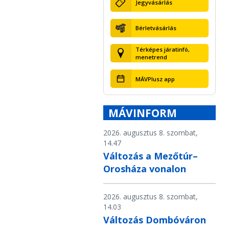
Jegyvásárlás
Bérletvásárlás
Térképes járatinfó,
menetrend
MÁVPlusz app
MÁVINFORM
2026. augusztus 8. szombat,
14.47
Változás a Mezőtúr–
Orosháza vonalon
2026. augusztus 8. szombat,
14.03
Változás Dombóváron