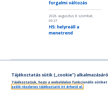
forgalmi változás
2026. augusztus 8. szombat,
09.37
H5: helyreáll a
menetrend
Hírlevél
Tájékoztatás sütik („cookie”) alkalmazásáró
Hírlevelünk segítségével értesülhet
Tájékoztatjuk, hogy a weboldalon funkcionális sütiket
aktuális híreinkről, utazási ajánlatainkr
szóló részletes tájékoztató itt érhető el.
valamint az Önt érintő
menetrendváltozásokról.
FEL- ÉS LEIRATKOZÁS