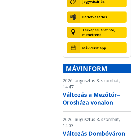
Jegyvásárlás
Bérletvásárlás
Térképes járatinfó,
menetrend
MÁVPlusz app
MÁVINFORM
2026. augusztus 8. szombat,
14.47
Változás a Mezőtúr–
Orosháza vonalon
2026. augusztus 8. szombat,
14.03
Változás Dombóváron