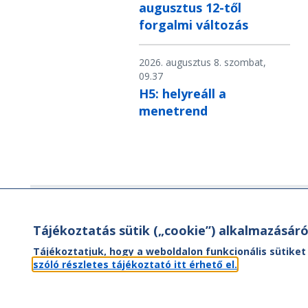
augusztus 12-től
forgalmi változás
2026. augusztus 8. szombat,
09.37
H5: helyreáll a
menetrend
Hírlevél
Tájékoztatás sütik („cookie”) alkalmazásáró
Hírlevelünk segítségével értesülhet
Tájékoztatjuk, hogy a weboldalon funkcionális sütiket
aktuális híreinkről, utazási ajánlatainkr
szóló részletes tájékoztató itt érhető el.
valamint az Önt érintő
menetrendváltozásokról.