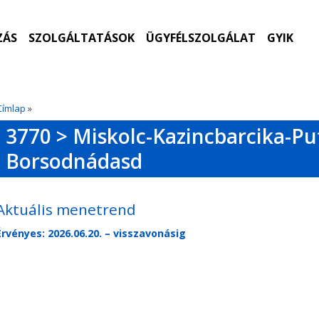
ZÁS
SZOLGÁLTATÁSOK
ÜGYFÉLSZOLGÁLAT
GYIK
Címlap
»
3770 > Miskolc-Kazincbarcika-P
Borsodnádasd
Aktuális menetrend
Érvényes: 2026.06.20. – visszavonásig