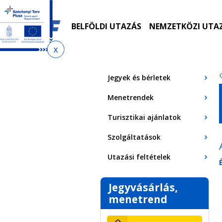
Ugrás
Ugrás
Ugrás
Ugrás
a
az
a
az
menetrendkeresőhöz
almenühöz
tartalomra
oldaltérképre
BELFÖLDI UTAZÁS
NEMZETKÖZI UTA
Jelenlegi
hely
Jegyek és bérletek
Menetrendek
Turisztikai ajánlatok
Szolgáltatások
Utazási feltételek
Jegyvásárlás,
menetrend