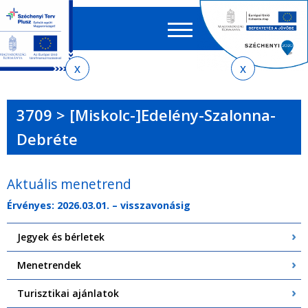
Keres
EN
HU
űrlap
Ker
Jelenlegi
Ugrás
Ugrás
Ugrás
Ugrás
a
az
a
az
hely
menetrendkeresőhöz
almenühöz
tartalomra
oldaltérképre
3709 > [Miskolc-]Edelény-Szalonna-
Debréte
Aktuális menetrend
Érvényes: 2026.03.01. – visszavonásig
Jegyek és bérletek
Menetrendek
Turisztikai ajánlatok