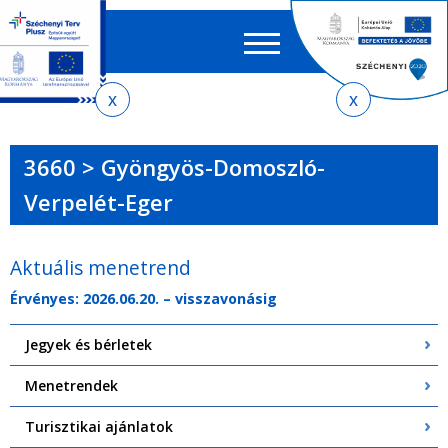
Keres
EN
HU
űrlap
Ker
Jelenlegi
Ugrás
Ugrás
Ugrás
Ugrás
a
az
a
az
hely
menetrendkeresőhöz
almenühöz
tartalomra
oldaltérképre
3660 > Gyöngyös-Domoszló-
Verpelét-Eger
Aktuális menetrend
Érvényes: 2026.06.20. – visszavonásig
Jegyek és bérletek
Menetrendek
Turisztikai ajánlatok