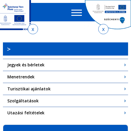
Keres
EN
HU
űrlap
Ker
Jelenlegi
Ugrás
Ugrás
Ugrás
Ugrás
a
az
a
az
hely
menetrendkeresőhöz
almenühöz
tartalomra
oldaltérképre
>
Jegyek és bérletek
Menetrendek
Turisztikai ajánlatok
Szolgáltatások
Utazási feltételek