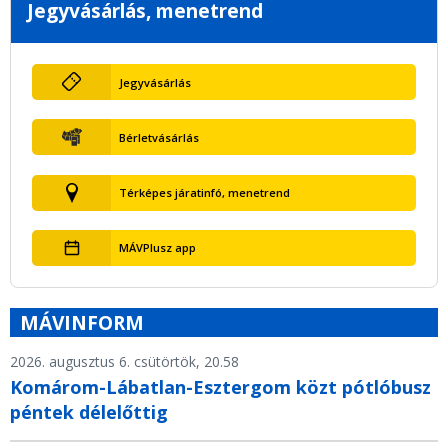
Jegyvásárlás, menetrend
Jegyvásárlás
Bérletvásárlás
Térképes járatinfó, menetrend
MÁVPlusz app
MÁVINFORM
2026. augusztus 6. csütörtök, 20.58
Komárom-Lábatlan-Esztergom közt pótlóbusz
péntek délelőttig