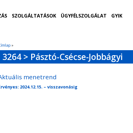
ZÁS
SZOLGÁLTATÁSOK
ÜGYFÉLSZOLGÁLAT
GYIK
Címlap
»
3264 > Pásztó-Csécse-Jobbágyi
Aktuális menetrend
Érvényes: 2024.12.15. – visszavonásig