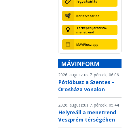
Jegyvásárlás
Bérletvásárlás
Térképes járatinfó,
menetrend
MÁVPlusz app
MÁVINFORM
2026. augusztus 7. péntek, 06.06
Pótlóbusz a Szentes –
Orosháza vonalon
2026. augusztus 7. péntek, 05.44
Helyreáll a menetrend
Veszprém térségében