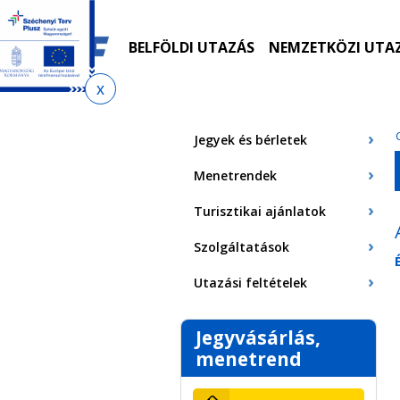
Ugrás
Ugrás
Ugrás
Ugrás
a
az
a
az
menetrendkeresőhöz
almenühöz
tartalomra
oldaltérképre
BELFÖLDI UTAZÁS
NEMZETKÖZI UTA
Jelenlegi
hely
Jegyek és bérletek
Menetrendek
Turisztikai ajánlatok
Szolgáltatások
Utazási feltételek
Jegyvásárlás,
menetrend