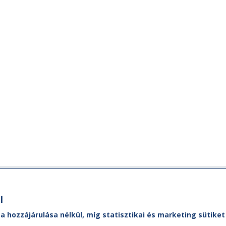
Ügyfélszolgálat
M
l
MÁVDIREKT:
A M
 a hozzájárulása nélkül, míg statisztikai és marketing sütik
ól,
Ad
Tel.:
+36 (1) 3 49 49 49