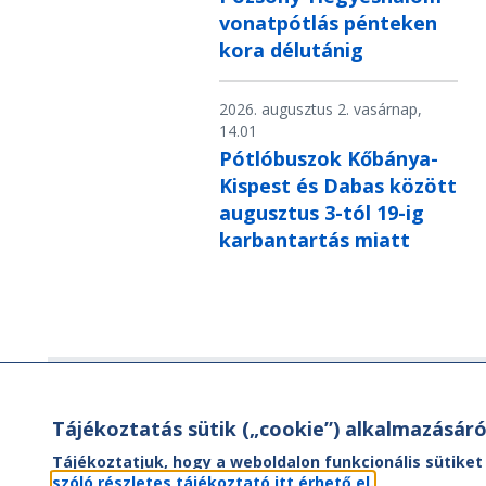
vonatpótlás pénteken
kora délutánig
2026. augusztus 2. vasárnap,
14.01
Pótlóbuszok Kőbánya-
Kispest és Dabas között
augusztus 3-tól 19-ig
karbantartás miatt
Hírlevél
Tájékoztatás sütik („cookie”) alkalmazásáró
Hírlevelünk segítségével értesülhet
Tájékoztatjuk, hogy a weboldalon funkcionális sütiket
aktuális híreinkről, utazási ajánlatainkr
szóló részletes tájékoztató itt érhető el.