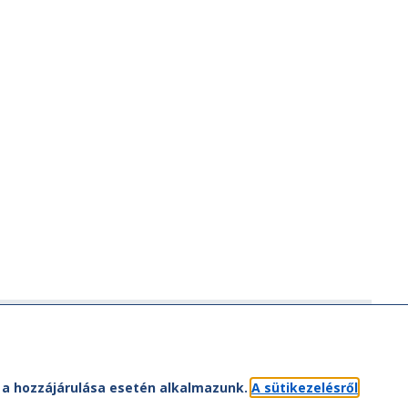
ÁV-csoport
ÁV-csoport tagjai
Jogi útmutatás
et a hozzájárulása esetén alkalmazunk.
A sütikezelésről
atvédelem
Kapcsolat