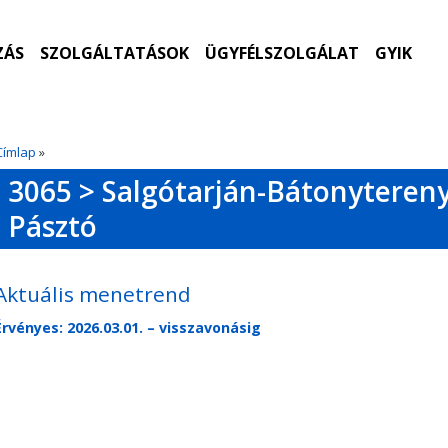
ZÁS
SZOLGÁLTATÁSOK
ÜGYFÉLSZOLGÁLAT
GYIK
Címlap
»
3065 > Salgótarján-Bátonyteren
Pásztó
Aktuális menetrend
Érvényes: 2026.03.01. – visszavonásig