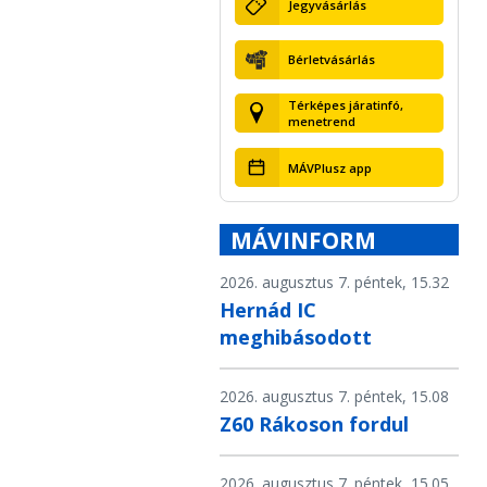
Jegyvásárlás
Bérletvásárlás
Térképes járatinfó,
menetrend
MÁVPlusz app
MÁVINFORM
2026. augusztus 7. péntek, 15.32
Hernád IC
meghibásodott
2026. augusztus 7. péntek, 15.08
Z60 Rákoson fordul
2026. augusztus 7. péntek, 15.05