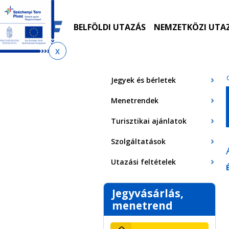
Ugrás
Ugrás
Ugrás
Ugrás
a
az
a
az
menetrendkeresőhöz
almenühöz
tartalomra
oldaltérképre
BELFÖLDI UTAZÁS
NEMZETKÖZI UTA
Jelenlegi
hely
Jegyek és bérletek
Menetrendek
Turisztikai ajánlatok
Szolgáltatások
Utazási feltételek
Jegyvásárlás,
menetrend