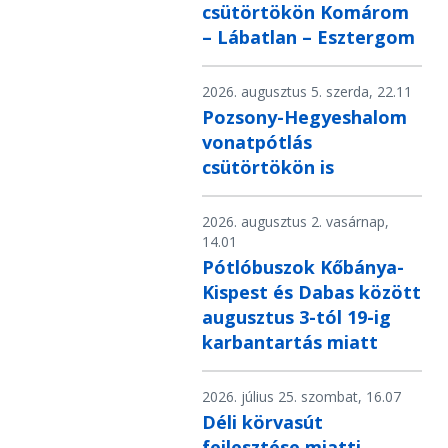
csütörtökön Komárom
– Lábatlan – Esztergom
2026. augusztus 5. szerda, 22.11
Pozsony-Hegyeshalom
vonatpótlás
csütörtökön is
2026. augusztus 2. vasárnap,
14.01
Pótlóbuszok Kőbánya-
Kispest és Dabas között
augusztus 3-tól 19-ig
karbantartás miatt
2026. július 25. szombat, 16.07
Déli körvasút
fejlesztése miatti