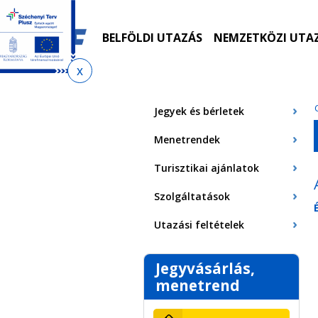
Ugrás
Ugrás
Ugrás
Ugrás
a
az
a
az
menetrendkeresőhöz
almenühöz
tartalomra
oldaltérképre
BELFÖLDI UTAZÁS
NEMZETKÖZI UTA
Jelenlegi
hely
Jegyek és bérletek
Menetrendek
Turisztikai ajánlatok
Szolgáltatások
Utazási feltételek
Jegyvásárlás,
menetrend