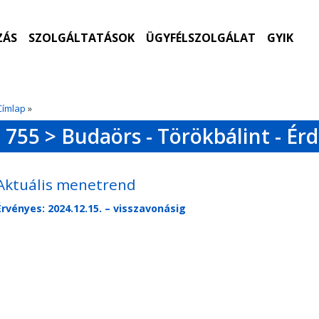
ZÁS
SZOLGÁLTATÁSOK
ÜGYFÉLSZOLGÁLAT
GYIK
Címlap
»
755 > Budaörs - Törökbálint - Érd
Aktuális menetrend
Érvényes: 2024.12.15. – visszavonásig