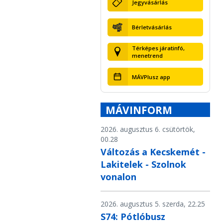
Jegyvásárlás
Bérletvásárlás
Térképes járatinfó,
menetrend
MÁVPlusz app
MÁVINFORM
2026. augusztus 6. csütörtök,
00.28
Változás a Kecskemét -
Lakitelek - Szolnok
vonalon
2026. augusztus 5. szerda, 22.25
S74: Pótlóbusz