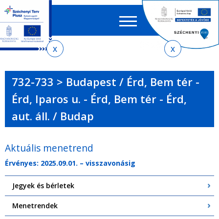
Keres
EN
HU
űrlap
Ker
Jelenlegi
Ugrás
Ugrás
Ugrás
Ugrás
a
az
a
az
hely
menetrendkeresőhöz
almenühöz
tartalomra
oldaltérképre
732-733 > Budapest / Érd, Bem tér -
Érd, Iparos u. - Érd, Bem tér - Érd,
aut. áll. / Budap
Aktuális menetrend
Érvényes: 2025.09.01. – visszavonásig
Jegyek és bérletek
Menetrendek