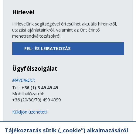
Hírlevél
Hírlevelünk segítségével értesülhet aktuális híreinkről,
utazási ajánlatainkról, valamint az Önt érintő
menetrendváltozásokról.
FEL- ÉS LEIRATKOZÁS
Ügyfélszolgálat
MÁVDIREKT:
Tel.:
+36 (1) 3 49 49 49
Mobilhálózatról:
+36 (20/30/70) 499 4999
Küldjön üzenetet!
MÁV-csoport
Tájékoztatás sütik („cookie”) alkalmazásáról