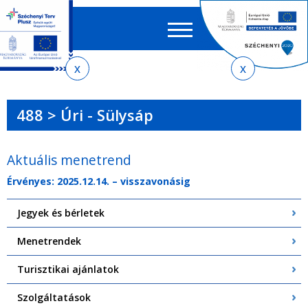
Keres
EN
HU
űrlap
Ker
Jelenlegi
Ugrás
Ugrás
Ugrás
Ugrás
a
az
a
az
hely
menetrendkeresőhöz
almenühöz
tartalomra
oldaltérképre
488 > Úri - Sülysáp
Aktuális menetrend
Érvényes: 2025.12.14. – visszavonásig
Jegyek és bérletek
Menetrendek
Turisztikai ajánlatok
Szolgáltatások