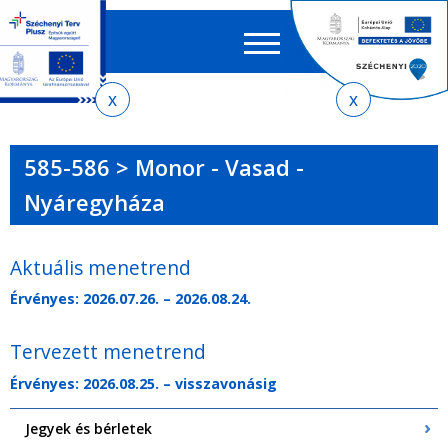
Keres
EN
HU
űrlap
Ker
Jelenlegi
Ugrás
Ugrás
Ugrás
Ugrás
a
az
a
az
hely
menetrendkeresőhöz
almenühöz
tartalomra
oldaltérképre
585-586 > Monor - Vasad -
Nyáregyháza
Aktuális menetrend
Érvényes: 2026.07.26. – 2026.08.24.
Tervezett menetrend
Érvényes: 2026.08.25. – visszavonásig
Jegyek és bérletek