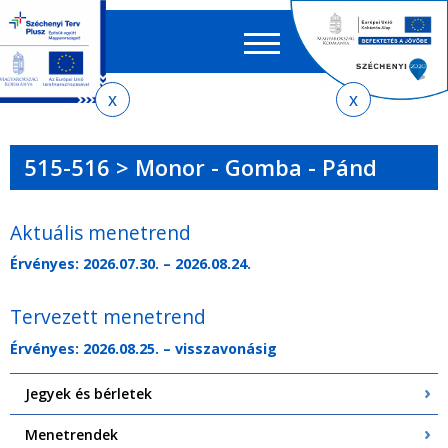
Keres
EN
HU
űrlap
Ker
Jelenlegi
Ugrás
Ugrás
Ugrás
Ugrás
a
az
a
az
hely
menetrendkeresőhöz
almenühöz
tartalomra
oldaltérképre
515-516 > Monor - Gomba - Pánd
Aktuális menetrend
Érvényes: 2026.07.30. – 2026.08.24.
Tervezett menetrend
Érvényes: 2026.08.25. – visszavonásig
Jegyek és bérletek
Menetrendek