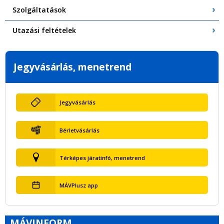
Szolgáltatások
Utazási feltételek
Jegyvásárlás, menetrend
Jegyvásárlás
Bérletvásárlás
Térképes járatinfó, menetrend
MÁVPlusz app
MÁVINFORM