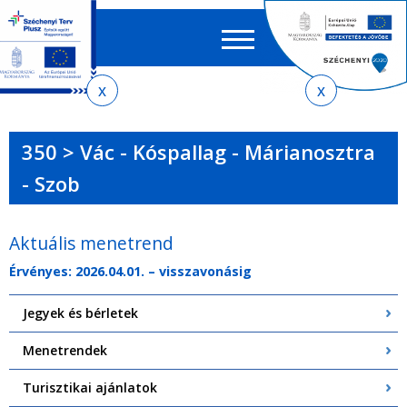
Keres
EN
HU
űrlap
Ker
Jelenlegi
Ugrás
Ugrás
Ugrás
Ugrás
a
az
a
az
hely
menetrendkeresőhöz
almenühöz
tartalomra
oldaltérképre
350 > Vác - Kóspallag - Márianosztra
- Szob
Aktuális menetrend
Érvényes: 2026.04.01. – visszavonásig
Jegyek és bérletek
Menetrendek
Turisztikai ajánlatok