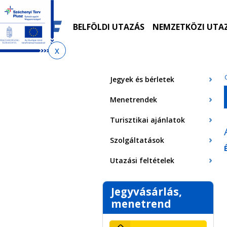
Ugrás
Ugrás
Ugrás
Ugrás
a
az
a
az
menetrendkeresőhöz
almenühöz
tartalomra
oldaltérképre
BELFÖLDI UTAZÁS
NEMZETKÖZI UTA
Jelenlegi
hely
Jegyek és bérletek
Menetrendek
Turisztikai ajánlatok
Szolgáltatások
Utazási feltételek
Jegyvásárlás,
menetrend