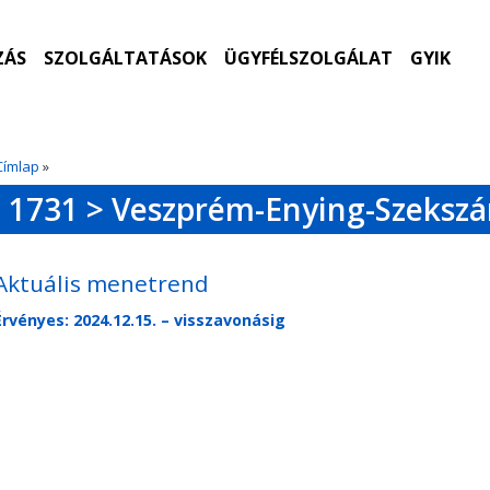
ZÁS
SZOLGÁLTATÁSOK
ÜGYFÉLSZOLGÁLAT
GYIK
Címlap
»
1731 > Veszprém-Enying-Szekszá
Aktuális menetrend
Érvényes: 2024.12.15. – visszavonásig