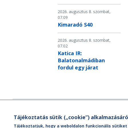
2026. augusztus 8. szombat,
07.09
Kimaradó S40
2026. augusztus 8. szombat,
07.02
Katica IR:
Balatonalmádiban
fordul egy járat
Hírlevél
Tájékoztatás sütik („cookie”) alkalmazásáró
Hírlevelünk segítségével értesülhet
Tájékoztatjuk, hogy a weboldalon funkcionális sütiket