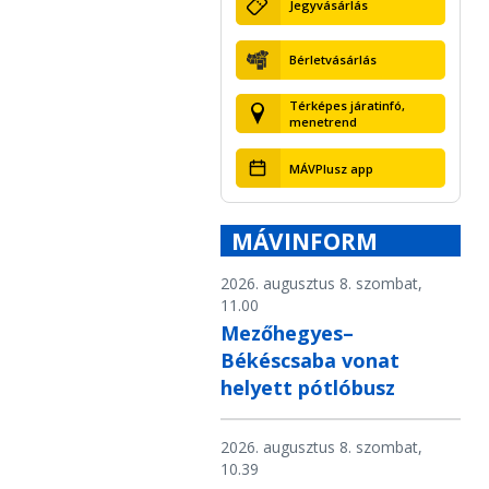
Jegyvásárlás
Bérletvásárlás
Térképes járatinfó,
menetrend
MÁVPlusz app
MÁVINFORM
2026. augusztus 8. szombat,
11.00
Mezőhegyes–
Békéscsaba vonat
helyett pótlóbusz
2026. augusztus 8. szombat,
10.39