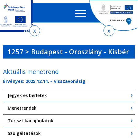
Keres
EN
HU
űrlap
Ker
Jelenlegi
Ugrás
Ugrás
Ugrás
Ugrás
a
az
a
az
hely
menetrendkeresőhöz
almenühöz
tartalomra
oldaltérképre
1257 > Budapest - Oroszlány - Kisbér
Aktuális menetrend
Érvényes: 2025.12.14. – visszavonásig
Jegyek és bérletek
Menetrendek
Turisztikai ajánlatok
Szolgáltatások