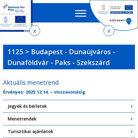
Keres
EN
HU
űrlap
Ker
Jelenlegi
Ugrás
Ugrás
Ugrás
Ugrás
a
az
a
az
hely
menetrendkeresőhöz
almenühöz
tartalomra
oldaltérképre
1125 > Budapest - Dunaújváros -
Dunaföldvár - Paks - Szekszárd
Aktuális menetrend
Érvényes: 2025.12.14. – visszavonásig
Jegyek és bérletek
Menetrendek
Turisztikai ajánlatok