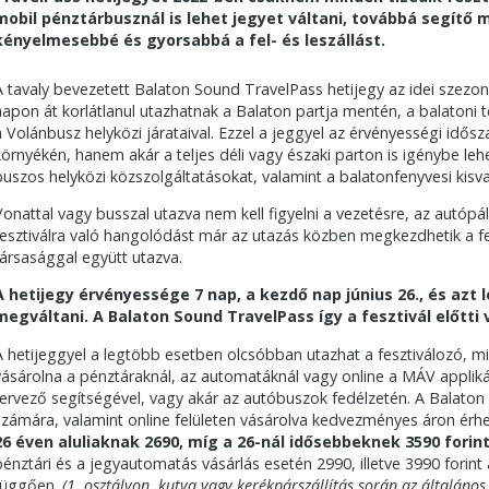
mobil pénztárbusznál is lehet jegyet váltani, továbbá segítő
kényelmesebbé és gyorsabbá a fel- és leszállást.
A tavaly bevezetett Balaton Sound TravelPass hetijegy az idei szezonb
napon át korlátlanul utazhatnak a Balaton partja mentén, a balatoni t
a Volánbusz helyközi járataival. Ezzel a jeggyel az érvényességi idő
környékén, hanem akár a teljes déli vagy északi parton is igénybe lehe
buszos helyközi közszolgáltatásokat, valamint a balatonfenyvesi kisva
Vonattal vagy busszal utazva nem kell figyelni a vezetésre, az autóp
fesztiválra való hangolódást már az utazás közben megkezdhetik a fe
társasággal együtt utazva.
A hetijegy érvényessége 7 nap, a kezdő nap június 26., és azt 
megváltani. A Balaton Sound TravelPass így a fesztivál előtti
A hetijeggyel a legtöbb esetben olcsóbban utazhat a fesztiválozó, 
vásárolna a pénztáraknál, az automatáknál vagy online a MÁV applikáci
tervező segítségével, vagy akár az autóbuszok fedélzetén. A Balaton
számára, valamint online felületen vásárolva kedvezményes áron érhe
26 éven aluliaknak 2690, míg a 26-nál idősebbeknek 3590 forin
pénztári és a jegyautomatás vásárlás esetén 2990, illetve 3990 forint 
függően.
(1. osztályon, kutya vagy kerékpárszállítás során az általános