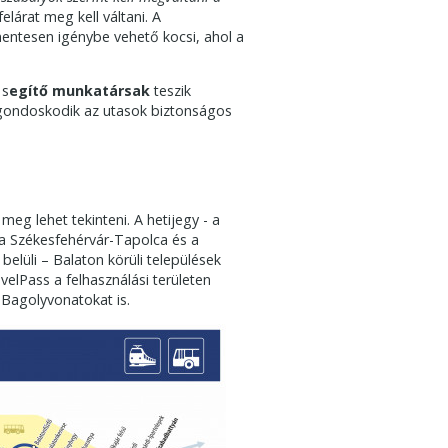
elárat meg kell váltani. A
mentesen igénybe vehető kocsi, ahol a
 s
egítő munkatársak
teszik
ondoskodik az utasok biztonságos
meg lehet tekinteni. A hetijegy - a
 a Székesfehérvár-Tapolca és a
elüli – Balaton körüli települések
velPass a felhasználási területen
Bagolyvonatokat is.