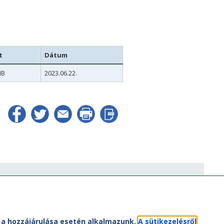
t
Dátum
MB
2023.06.22.
ÁV-csoport
ÁV-csoport tagjai
Jogi útmutatás
atvédelem
Kapcsolat
et a hozzájárulása esetén alkalmazunk.
A sütikezelésről