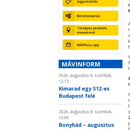
Jegyvásárlás
Bérletvásárlás
Térképes járatinfó,
menetrend
MÁVPlusz app
MÁVINFORM
2026. augusztus 8. szombat,
12.13
Kimarad egy S12-es
Budapest felé
2026. augusztus 8. szombat,
12.00
Bonyhád – augusztus