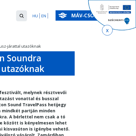
Keresés
MÁV-CSOPORT
HU
EN
űrlap
Keresés
sz-járattal utazóknak
on Soundra
l utazóknak
 fesztivált, melynek résztvevői
azást vonattal és busszal
aton Sound TravelPass hetijegy
on mindkét partján minden
kra. A bérlettel nem csak a tó
íne között is kényelmesen lehet
i kisvasúton is igénybe vehető.
iválozó vásárolt. Zamárdiban