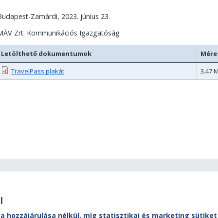
Budapest-Zamárdi, 2023. június 23.
MÁV Zrt. Kommunikációs Igazgatóság
Letölthető dokumentumok
Mére
TravelPass plakát
3.47 
Ügyfélszolgálat
M
l
MÁVDIREKT:
A M
ól,
Ad
Tel.:
+36 (1) 3 49 49 49
 a hozzájárulása nélkül, míg statisztikai és marketing sütik