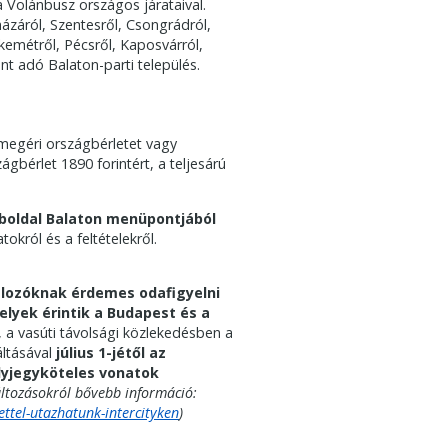
a Volánbusz országos járataival.
záról, Szentesről, Csongrádról,
kemétről, Pécsről, Kaposvárról,
ont adó Balaton-parti település.
megéri országbérletet vagy
bérlet 1890 forintért, a teljesárú
boldal Balaton menüpontjából
król és a feltételekről.
válozóknak érdemes odafigyelni
melyek érintik a Budapest és a
a vasúti távolsági közlekedésben a
ltásával
július 1-jétől az
elyjegyköteles vonatok
változásokról bővebb információ:
ttel-utazhatunk-intercityken
)