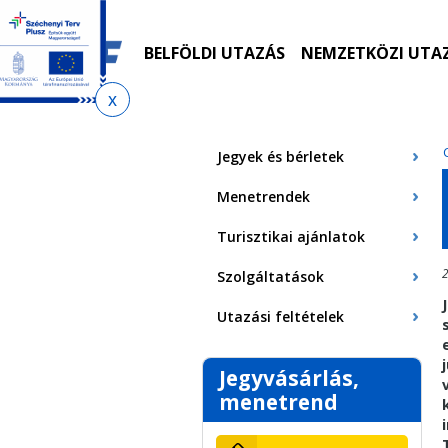
Ugrás
Ugrás
Ugrás
Ugrás
a
az
a
az
menetrendkeresőhöz
almenühöz
tartalomra
oldaltérképre
BELFÖLDI UTAZÁS
NEMZETKÖZI UTA
Jelenlegi
hely
Jegyek és bérletek
Menetrendek
Turisztikai ajánlatok
2
Szolgáltatások
Utazási feltételek
Jegyvásárlás,
menetrend