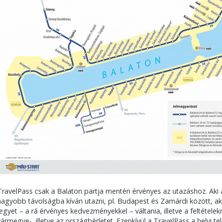
TravelPass csak a Balaton partja mentén érvényes az utazáshoz. Aki 
nagyobb távolságba kíván utazni, pl. Budapest és Zamárdi között, ak
jegyet – a rá érvényes kedvezményekkel – váltania, illetve a feltétel
vármegye-, illetve az országbérletet. Ezenkívül a TravelPass a helyi 