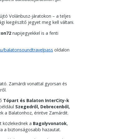
yújtó Volánbusz-járatokon – a teljes
i kiegészítő jegyet meg kell váltani.
ton72
napijegyekkel is a fenti
hu/balatonsoundtravelpass
oldalon
ható. Zamárdi vonattal gyorsan és
ről.
dő
Tópart és Balaton InterCity-k
 például
Szegedről, Debrecenből,
k a Balatonhoz, érintve Zamárdit.
nt közlekednek a
Bagolyvonatok
,
ítva a biztonságosabb hazautat.