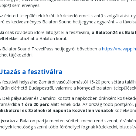
iófok)
sem érvényes.
Az érintett települések között közlekedő emelt szintű szolgáltatást n
árú és kedvezményes Balaton Sound hetijegyhez egyaránt – a távolság
Aki csak rövidebb időre látogat ki a fesztiválra,
a Balaton24 és Bala
feltétekkel utazhat a Balaton körül.
A BalatonSound TravelPass hetijegyről bővebben a
https://mavapp.
lehet tájékozódni.
Utazás a fesztiválra
A fesztivál helyszíne Zamárdi vasútállomástól 15-20 perc sétára talál
sűrűn elérhető Budapestről, valamint a környező balatoni települések
A Déli pályaudvar és Zamárdi között a napközben óránként közleke
Zamárdiba
1 óra 20 perc
alatt érnek oda. Az ország több pontjáról,
Miskolcról és Szolnokról naponta közvetlen vonatok
közlekedne
Éjszaka
a Balaton partja mentén sűrített menetrend szerint, óránké
melyek lehetőség szerint több férőhellyel fognak közlekedni, biztos