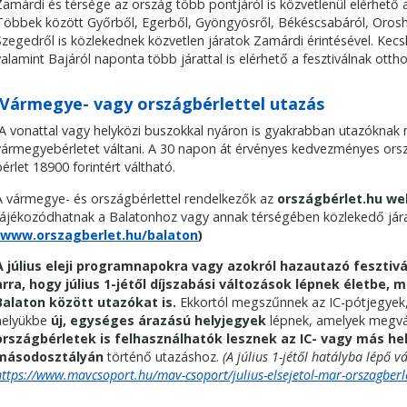
Zamárdi és térsége az ország több pontjáról is közvetlenül elérhető 
Többek között Győrből, Egerből, Gyöngyösről, Békéscsabáról, Oroshá
Szegedről is közlekednek közvetlen járatok Zamárdi érintésével. Kecs
valamint Bajáról naponta több járattal is elérhető a fesztiválnak otth
Vármegye- vagy országbérlettel utazás
A vonattal vagy helyközi buszokkal nyáron is gyakrabban utazóknak 
vármegyebérletet váltani. A 30 napon át érvényes kedvezményes ország
bérlet 18900 forintért váltható.
A vármegye- és országbérlettel rendelkezők az
országbérlet.hu we
tájékozódhatnak a Balatonhoz vagy annak térségében közlekedő járato
www.orszagberlet.hu/balaton
)
A július eleji programnapokra vagy azokról hazautazó feszti
arra, hogy július 1-jétől díjszabási változások lépnek életbe, 
Balaton között utazókat is.
Ekkortól megszűnnek az IC-pótjegyek, 
helyükbe
új, egységes árazású helyjegyek
lépnek, amelyek megvá
országbérletek is felhasználhatók lesznek az IC- vagy más h
másodosztályán
történő utazáshoz.
(A július 1-jétől hatályba lépő 
https://www.mavcsoport.hu/mav-csoport/julius-elsejetol-mar-orszagberle