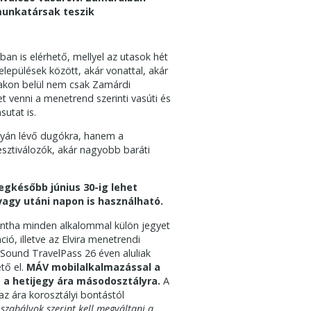
 munkatársak teszik
an is elérhető, mellyel az utasok hét
elepülések között, akár vonattal, akár
szakon belül nem csak Zamárdi
t venni a menetrend szerinti vasúti és
sutat is.
ályán lévő dugókra, hanem a
sztiválozók, akár nagyobb baráti
legkésőbb június 30-ig lehet
 vagy utáni napon is használható.
mintha minden alkalommal külön jegyet
ó, illetve az Elvira menetrendi
 Sound TravelPass 26 éven aluliak
tő el.
MÁV mobilalkalmazással a
t a hetijegy ára másodosztályra.
A
az ára korosztályi bontástól
 szabályok szerint kell megváltani a