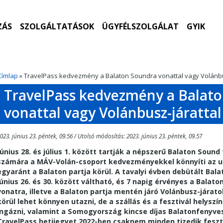
ZÁS
SZOLGÁLTATÁSOK
ÜGYFÉLSZOLGÁLAT
GYIK
Címlap
» TravelPass kedvezmény a Balaton Soundra vonattal vagy Volánbu
TravelPass kedvezmény a Balat
vonattal vagy Volánbusz-járatta
023. június 23. péntek, 09.56 / Utolsó módosítás: 2023. június 23. péntek, 09.57
Június 28. és július 1. között tartják a népszerű Balaton Sound
számára a MÁV-Volán-csoport kedvezményekkel könnyíti az ut
egyaránt a Balaton partja körül. A tavalyi évben debütált Bal
június 26. és 30. között váltható, és 7 napig érvényes a Balat
vonatra, illetve a Balaton partja mentén járó Volánbusz-járato
körül lehet könnyen utazni, de a szállás és a fesztivál helysz
ingázni, valamint a Somogyország kincse díjas Balatonfenyves
TravelPass hetijegyet 2022-ben csaknem minden tizedik feszt