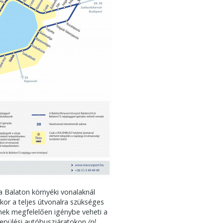
a Balaton környéki vonalaknál
kor a teljes útvonalra szükséges
eknek megfelelően igénybe veheti a
települési autóbuszjáratokon
(pl.