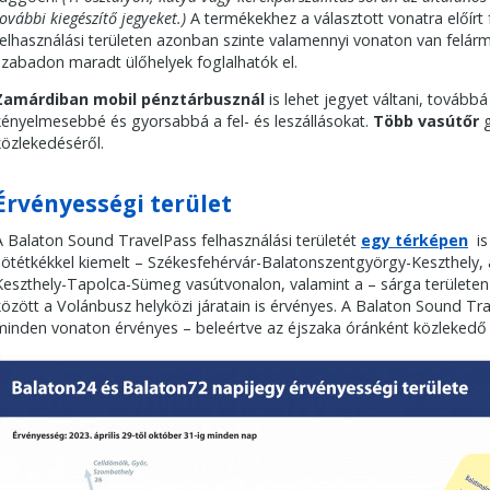
további kiegészítő jegyeket.)
A termékekhez a választott vonatra előírt f
felhasználási területen azonban szinte valamennyi vonaton van felár
szabadon maradt ülőhelyek foglalhatók el.
Zamárdiban mobil pénztárbusznál
is lehet jegyet váltani, továbbá
kényelmesebbé és gyorsabbá a fel- és leszállásokat.
Több vasútőr
g
közlekedéséről.
Érvényességi terület
A Balaton Sound TravelPass felhasználási területét
egy térképen
is 
sötétkékkel kiemelt – Székesfehérvár-Balatonszentgyörgy-Keszthely,
Keszthely-Tapolca-Sümeg vasútvonalon, valamint a – sárga területen b
között a Volánbusz helyközi járatain is érvényes. A Balaton Sound Tra
minden vonaton érvényes – beleértve az éjszaka óránként közlekedő 